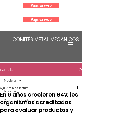
Pagina web
Pagina web
COMITÉS METAL MECANICOS
Entrada
Noticias
6 jul
2 min de lectura
Noticias
En 6 años crecieron 84% los
Articulos de interés
organismos acreditados
para evaluar productos y