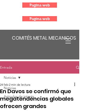
Pagina web
Pagina web
COMITÉS METAL MECANICOS
Entrada
Noticias
24 feb
2 min de lectura
Noticias
En Davos se confirmó que
Articulos de interés
megatendencias globales
ofrecen grandes