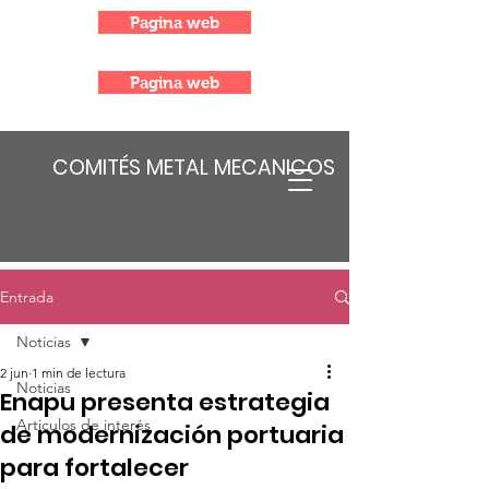
Pagina web
Pagina web
COMITÉS METAL MECANICOS
Entrada
Noticias
2 jun
1 min de lectura
Noticias
Enapu presenta estrategia
Articulos de interés
de modernización portuaria
para fortalecer