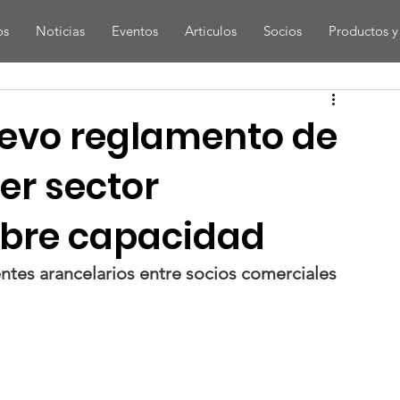
os
Noticias
Eventos
Articulos
Socios
Productos y 
uevo reglamento de
er sector
obre capacidad
entes arancelarios entre socios comerciales 