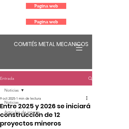
Pagina web
Pagina web
COMITÉS METAL MECANICOS
Entrada
Noticias
9 oct 2025
1 min de lectura
Noticias
Entre 2025 y 2026 se iniciará
Articulos de interés
construcción de 12
proyectos mineros