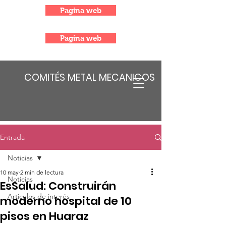
Pagina web
Pagina web
COMITÉS METAL MECANICOS
Entrada
Noticias
10 may
2 min de lectura
Noticias
EsSalud: Construirán
Articulos de interés
moderno hospital de 10
pisos en Huaraz