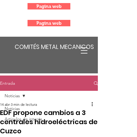
Pagina web
Pagina web
COMITÉS METAL MECANICOS
Entrada
Noticias
14 abr
3 min de lectura
Noticias
EDF propone cambios a 3
Articulos de interés
centrales hidroeléctricas de
Cuzco