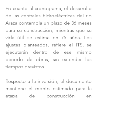
En cuanto al cronograma, el desarrollo 
de las centrales hidroeléctricas del río 
Araza contempla un plazo de 36 meses 
para su construcción, mientras que su 
vida útil se estima en 75 años. Los 
ajustes planteados, refiere el ITS, se 
ejecutarán dentro de ese mismo 
periodo de obras, sin extender los 
tiempos previstos.
Respecto a la inversión, el documento 
mantiene el monto estimado para la 
etapa de construcción en 
aproximadamente US$ 452 millones. 
Para la fase de operación, en tanto, se 
proyecta un costo anual de US$ 
2,175,413.00.