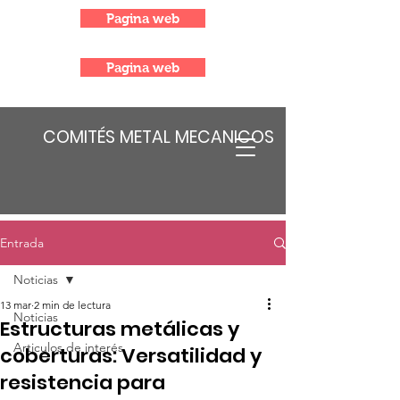
Pagina web
Pagina web
COMITÉS METAL MECANICOS
Entrada
Noticias
13 mar
2 min de lectura
Noticias
Estructuras metálicas y
Articulos de interés
coberturas: Versatilidad y
resistencia para