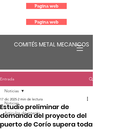
Pagina web
Pagina web
COMITÉS METAL MECANICOS
Entrada
Noticias
17 dic 2025
2 min de lectura
Noticias
Estudio preliminar de
Articulos de interés
demanda del proyecto del
puerto de Corío supera toda