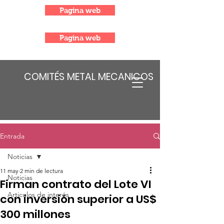
Pagina web
Pagina web
COMITÉS METAL MECANICOS
Entrada
Noticias
11 may
2 min de lectura
Noticias
Firman contrato del Lote VI
Articulos de interés
con inversión superior a US$
300 millones