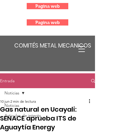
Pagina web
Pagina web
COMITÉS METAL MECANICOS
Entrada
Noticias
10 jun
2 min de lectura
Noticias
Gas natural en Ucayali:
Articulos de interés
SENACE aprueba ITS de
Aguaytía Energy