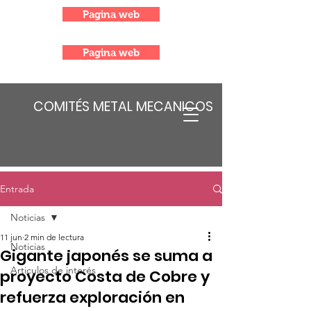
Pagina web
Pagina web
COMITÉS METAL MECANICOS
Entrada
Noticias
11 jun
2 min de lectura
Noticias
Gigante japonés se suma a
Articulos de interés
proyecto Costa de Cobre y
refuerza exploración en