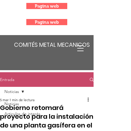
Pagina web
Pagina web
COMITÉS METAL MECANICOS
Entrada
Noticias
5 mar
1 min de lectura
Noticias
Gobierno retomará
Articulos de interés
proyecto para la instalación
de una planta gasífera en el