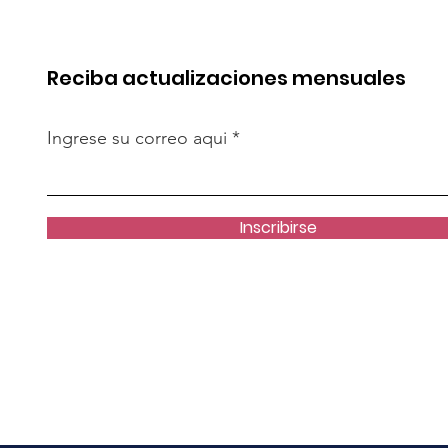
Salaverry
Chapi hacia fines del
2029
Reciba actualizaciones mensuales
Ingrese su correo aqui
Inscribirse