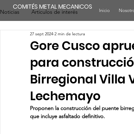
COMITÉS METAL MECANICOS
Inicio
Nosotr
Noticias
Articulos de interés
27 sept 2024
2 min de lectura
Gore Cusco aprue
para construcció
Birregional Villa 
Lechemayo
Proponen la construcción del puente birreg
que incluye asfaltado definitivo.