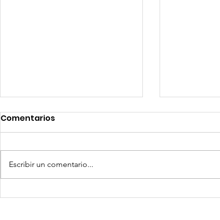
Comentarios
Escribir un comentario...
Coca-Cola invertirá mil
Senace ap
millones de dólares en
operativa