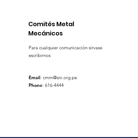
Perú y destina fondos a
Portuario 
OxI
Comités Metal
Mecánicos
Para cualquier comunicación sírvase
escribirnos
Email
:
cmm@sni.org.pe
Phone
: 616-4444