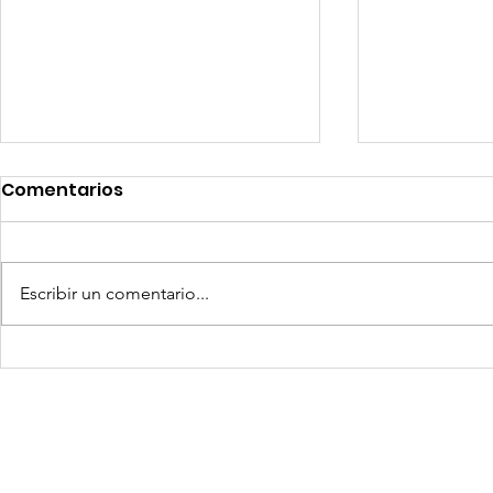
Comentarios
Escribir un comentario...
Competencia si: pero en
Expansion
igualdad de condiciones
Latinoame
escenario 