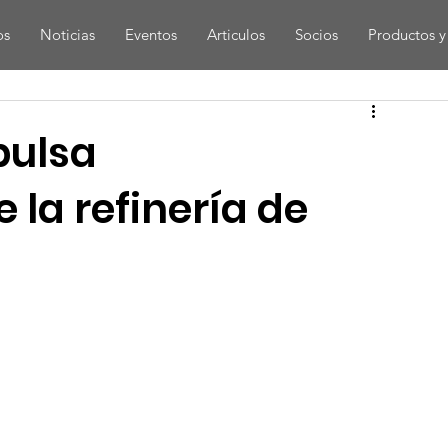
os
Noticias
Eventos
Articulos
Socios
Productos y 
pulsa
 la refinería de