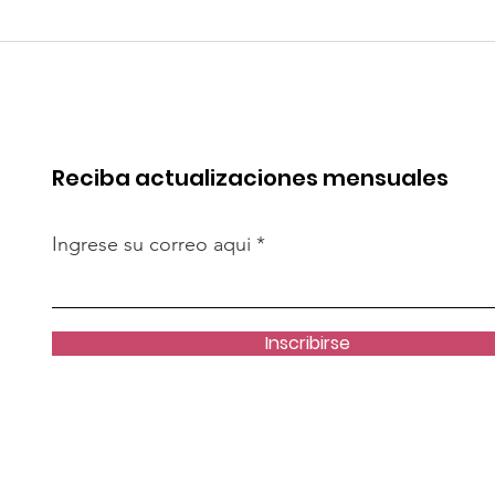
 de China en
Coca-Cola invertirá mi
rica. Perú
millones de dólares en
de esa batalla
Perú y destina fondos 
OxI
Reciba actualizaciones mensuales
Ingrese su correo aqui
Inscribirse