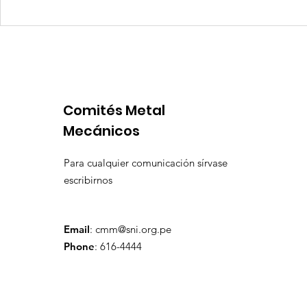
Competencia si: pero en
Expansion
igualdad de condiciones
Latinoame
escenario 
Comités Metal
Mecánicos
Para cualquier comunicación sírvase
escribirnos
Email
:
cmm@sni.org.pe
Phone
: 616-4444