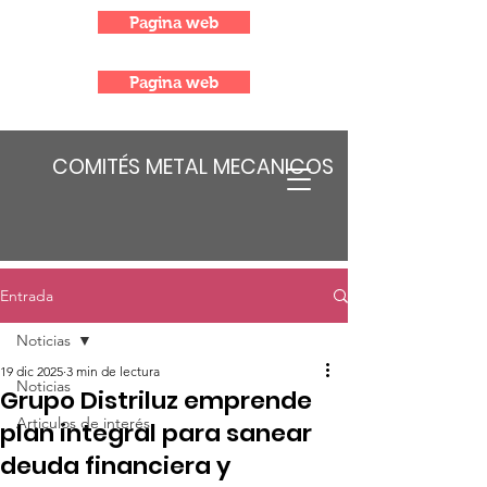
Pagina web
Pagina web
COMITÉS METAL MECANICOS
Entrada
Noticias
19 dic 2025
3 min de lectura
Noticias
Grupo Distriluz emprende
Articulos de interés
plan integral para sanear
deuda financiera y