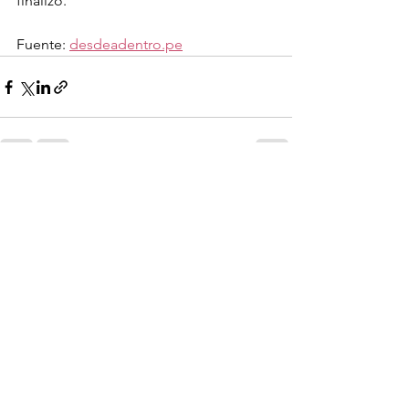
finalizó.
Fuente: 
desdeadentro.pe
Ver todo
Entradas recientes