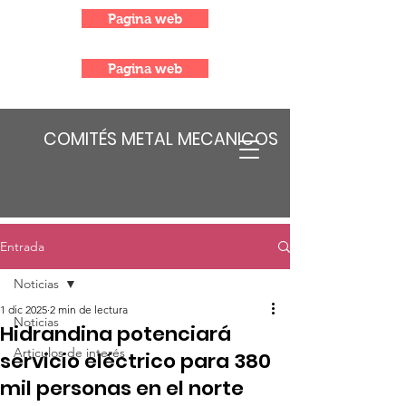
Pagina web
Pagina web
COMITÉS METAL MECANICOS
Entrada
Noticias
1 dic 2025
2 min de lectura
Noticias
Hidrandina potenciará
Articulos de interés
servicio eléctrico para 380
mil personas en el norte