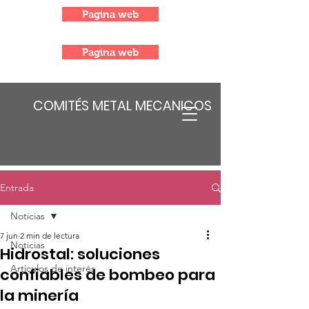
Pagina web
Pagina web
COMITÉS METAL MECANICOS
Entrada
Noticias
7 jun
2 min de lectura
Noticias
Hidrostal: soluciones
Articulos de interés
confiables de bombeo para
la minería