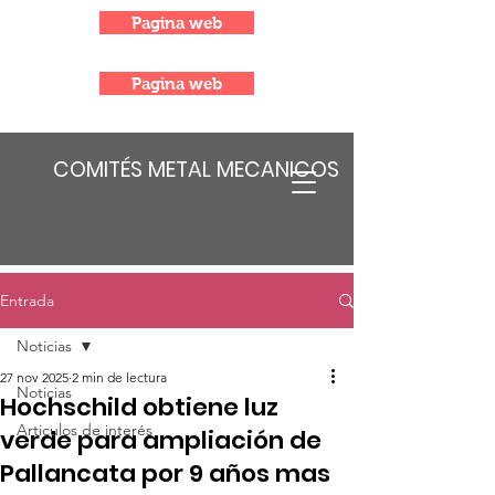
Pagina web
Pagina web
COMITÉS METAL MECANICOS
Entrada
Noticias
27 nov 2025
2 min de lectura
Noticias
Hochschild obtiene luz
Articulos de interés
verde para ampliación de
Pallancata por 9 años mas