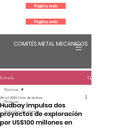
Pagina web
Pagina web
COMITÉS METAL MECANICOS
Entrada
Noticias
28 oct 2024
2 min de lectura
Noticias
Hudbay impulsa dos
Articulos de interés
proyectos de exploración
por US$100 millones en