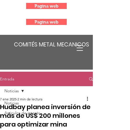
Pagina web
Pagina web
COMITÉS METAL MECANICOS
Entrada
Noticias
7 ene 2025
2 min de lectura
Noticias
Hudbay planea inversión de
Articulos de interés
más de US$ 200 millones
para optimizar mina