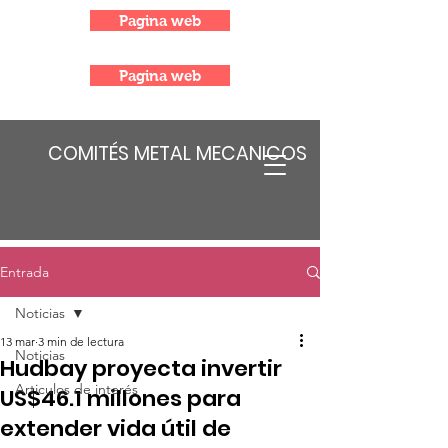
Pagina web
Pagina web
COMITÉS METAL MECANICOS
Entrada
Noticias
13 mar
3 min de lectura
Noticias
Hudbay proyecta invertir
Articulos de interés
US$46.1 millones para
extender vida útil de