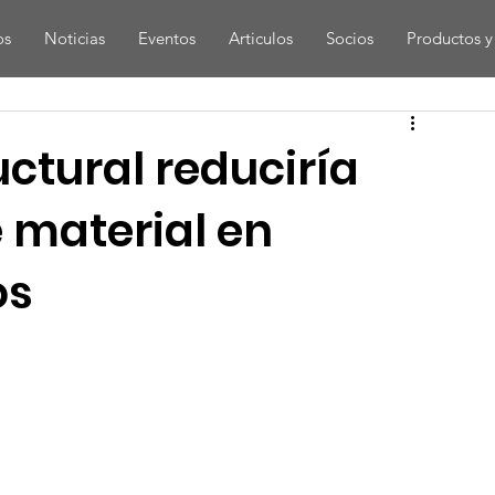
os
Noticias
Eventos
Articulos
Socios
Productos y 
uctural reduciría
 material en
os