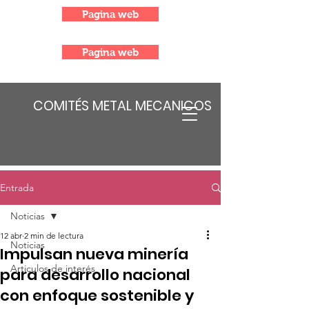
Pagina web
Pagina web
COMITÉS METAL MECANICOS
Entrada
Noticias
12 abr
2 min de lectura
Noticias
Impulsan nueva minería
Articulos de interés
para desarrollo nacional
con enfoque sostenible y