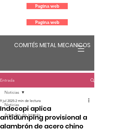
Pagina web
Pagina web
COMITÉS METAL MECANICOS
Entrada
Noticias
9 jul 2025
2 min de lectura
Noticias
Indecopi aplica
Articulos de interés
antidumping provisional a
alambrón de acero chino