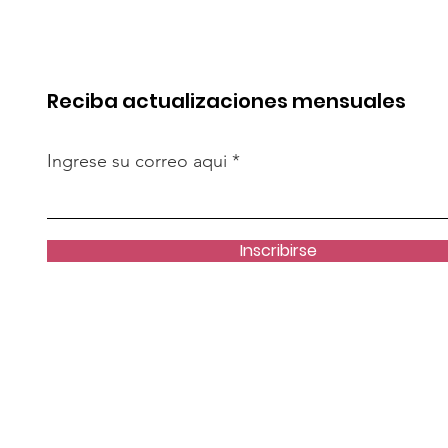
cto es
resolver crisis de
te”
vivienda?
Reciba actualizaciones mensuales
Ingrese su correo aqui
Inscribirse