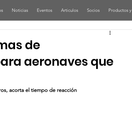
os
Noticias
Eventos
Articulos
Socios
Productos y 
emas de
para aeronaves que
os, acorta el tiempo de reacción