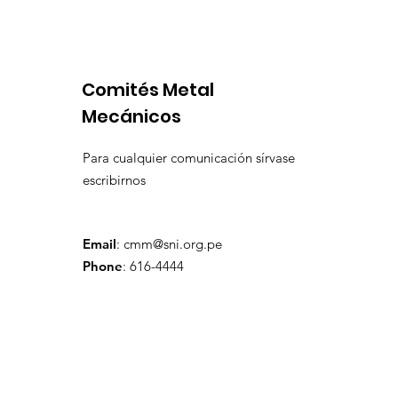
prefactibilidad de
por produ
expansión de Chapi
insuficien
Comités Metal
Mecánicos
Para cualquier comunicación sírvase
escribirnos
Email
:
cmm@sni.org.pe
Phone
: 616-4444