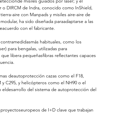
etecciónde misiles guiados por láser; y el 
er o DIRCM de Indra, conocido como InShield, 
ierra-aire con Manpads y misiles aire-aire de 
modular, ha sido diseñada paraadaptarse a las 
eacuerdo con el fabricante.
e contramedidasmás habituales, como los 
r) para bengalas, utilizadas para 
, que libera pequeñasfibras reflectantes capaces 
cuencia.
emas deautoprotección cazas como el F18, 
M y C295, y helicópteros como el NH90 o el
 eldesarrollo del sistema de autoprotección del
 proyectoseuropeos de I+D clave que trabajan 