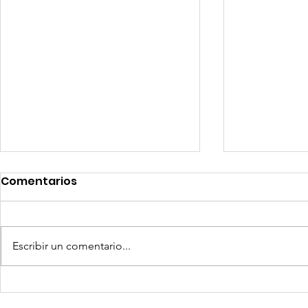
Comentarios
Escribir un comentario...
Quilla Resources US$ 25
Aceros Are
millones para culminar
procesos 