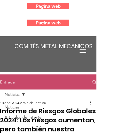
Pagina web
Pagina web
COMITÉS METAL MECANICOS
Entrada
Noticias
10 ene 2024
2 min de lectura
Noticias
Informe de Riesgos Globales
Articulos de interés
2024: Los riesgos aumentan,
pero también nuestra