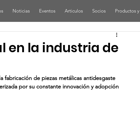
os
Noticias
Eventos
Articulos
Socios
Productos y 
l en la industria de
a fabricación de piezas metálicas antidesgaste 
terizada por su constante innovación y adopción 