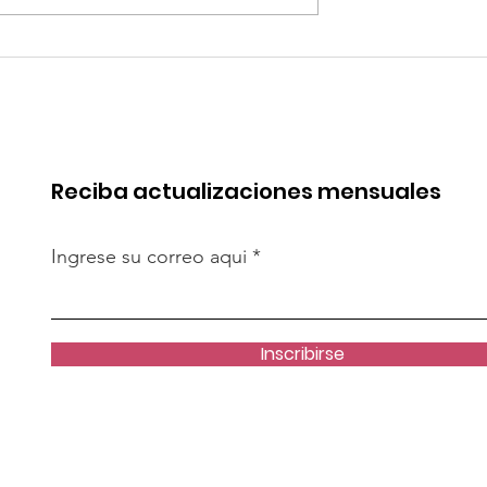
robó mejoras
Quilla Resources
s del Terminal
proyecta la expansión 
Salaverry
Chapi hacia fines del
2029
Reciba actualizaciones mensuales
Ingrese su correo aqui
Inscribirse