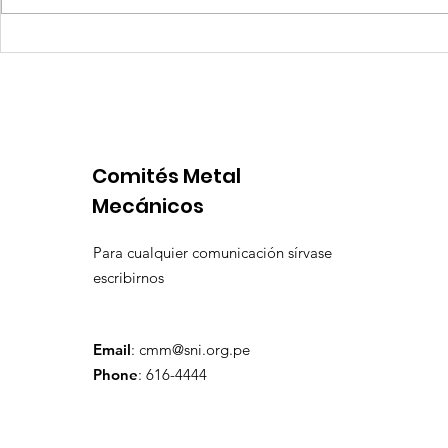
Coca-Cola invertirá mil
Senace ap
millones de dólares en
operativa
Perú y destina fondos a
Portuario 
OxI
Comités Metal
Mecánicos
Para cualquier comunicación sírvase
escribirnos
Email
:
cmm@sni.org.pe
Phone
: 616-4444