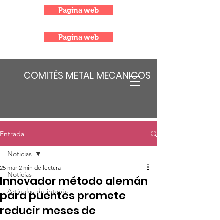
Pagina web
Pagina web
COMITÉS METAL MECANICOS
Entrada
Noticias
25 mar
2 min de lectura
Noticias
Innovador método alemán
Articulos de interés
para puentes promete
reducir meses de