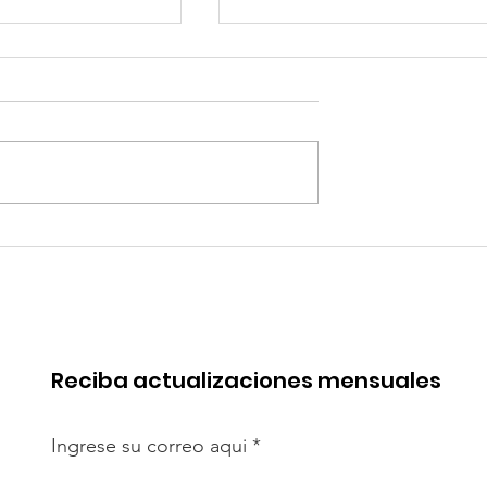
 de China en
Coca-Cola invertirá mi
rica. Perú
millones de dólares en
de esa batalla
Perú y destina fondos 
OxI
Reciba actualizaciones mensuales
Ingrese su correo aqui