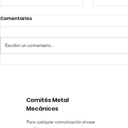
Comentarios
Escribir un comentario...
Competencia si: pero en
Expansion
igualdad de condiciones
Latinoame
escenario 
Comités Metal
Mecánicos
Para cualquier comunicación sírvase