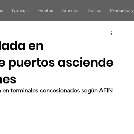
os
Noticias
Eventos
Articulos
Socios
Productos y 
lada en
e puertos asciende
nes
n en terminales concesionados según AFIN