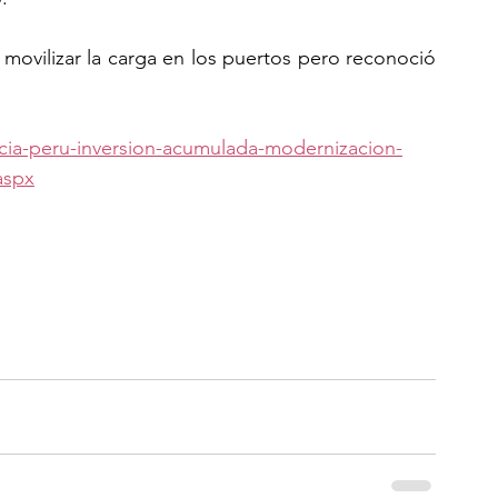
movilizar la carga en los puertos pero reconoció 
icia-peru-inversion-acumulada-modernizacion-
aspx