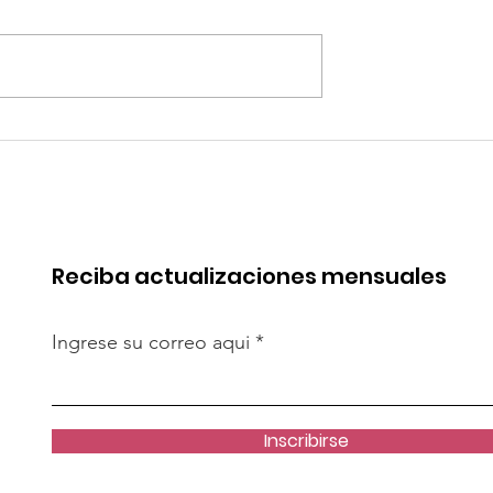
robó mejoras
Quilla Resources
s del Terminal
proyecta la expansión 
Salaverry
Chapi hacia fines del
2029
Reciba actualizaciones mensuales
Ingrese su correo aqui
Inscribirse