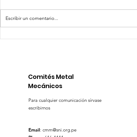
Escribir un comentario...
Coca-Cola invertirá mil
Senace ap
millones de dólares en
operativa
Perú y destina fondos a
Portuario 
OxI
Comités Metal
Mecánicos
Para cualquier comunicación sírvase
escribirnos
Email
:
cmm@sni.org.pe