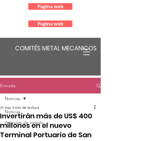
Pagina web
Pagina web
COMITÉS METAL MECANICOS
Entrada
Noticias
31 mar
3 min de lectura
Noticias
Invertirán más de US$ 400
Articulos de interés
millones en el nuevo
Terminal Portuario de San