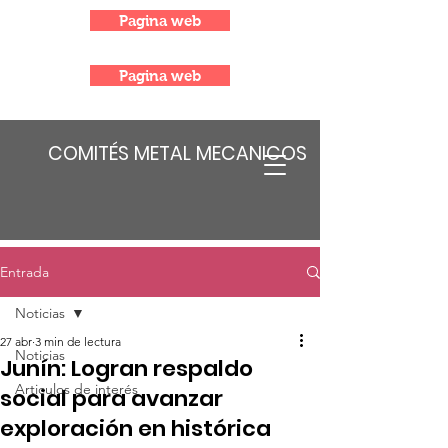
Pagina web
Pagina web
COMITÉS METAL MECANICOS
Entrada
Noticias
27 abr
3 min de lectura
Noticias
Junín: Logran respaldo
Articulos de interés
social para avanzar
exploración en histórica