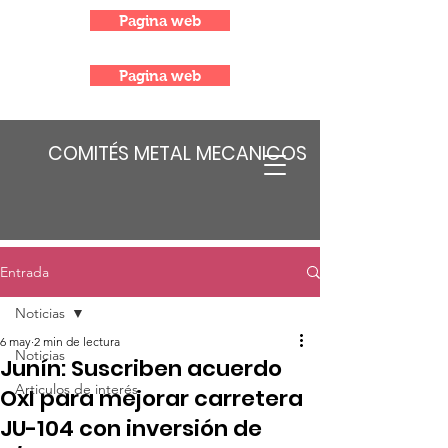
Pagina web
Pagina web
COMITÉS METAL MECANICOS
Entrada
Noticias
6 may
2 min de lectura
Noticias
Junín: Suscriben acuerdo
Articulos de interés
OxI para mejorar carretera
JU-104 con inversión de