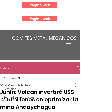
Pagina web
Pagina web
COMITÉS METAL MECANICOS
Entrada
Noticias
10 feb
2 min de lectura
Noticias
Junín: Volcan invertirá US$
Articulos de interés
12.5 millones en optimizar la
mina Andaychagua