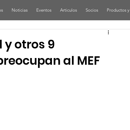
os
Noticias
Eventos
Articulos
Socios
Productos y 
l y otros 9
reocupan al MEF