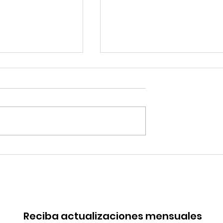
 de China en
Coca-Cola invertirá mi
rica. Perú
millones de dólares en
de esa batalla
Perú y destina fondos 
OxI
Reciba actualizaciones mensuales