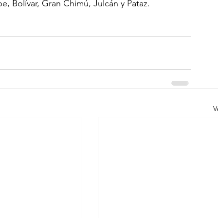
, Bolívar, Gran Chimú, Julcán y Pataz.
V