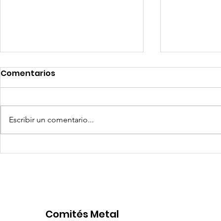
Comentarios
Escribir un comentario...
Competencia si: pero en
Expansion
igualdad de condiciones
Latinoame
escenario 
Comités Metal