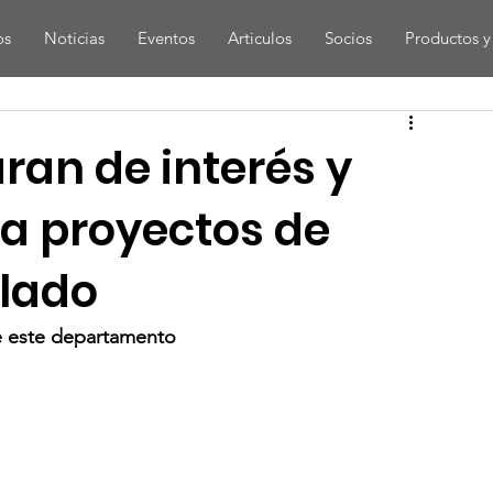
os
Noticias
Eventos
Articulos
Socios
Productos y 
aran de interés y
a proyectos de
llado
de este departamento