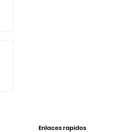
l
a
Enlaces rapidos