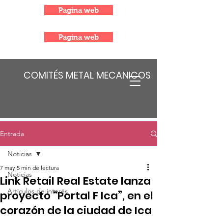
Pagina web
Pagina web
COMITÉS METAL MECANICOS
Entrada
Noticias
7 may
5 min de lectura
Noticias
Link Retail Real Estate lanza
Articulos de interés
proyecto “Portal F Ica”, en el
corazón de la ciudad de Ica