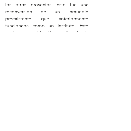
los otros proyectos, este fue una 
reconversión de un inmueble 
preexistente que anteriormente 
funcionaba como un instituto. Este 
centro comercial está operativo desde 
el año 2024 y cuenta con tres locales 
comerciales de gran envergadura.
En Portal F Piura ya operan 
exitosamente marcas como DollarCity y 
una tienda de formato «Top Five» de la 
marca Topitop. Actualmente, «la 
administración se encuentra 
comercializando un local disponible de 
gran tamaño, que cuenta con 1,200 
metros cuadrados», señaló el gerente 
general de Link Retail Real Estate. Este 
espacio representa una oportunidad 
importante para consolidar la oferta 