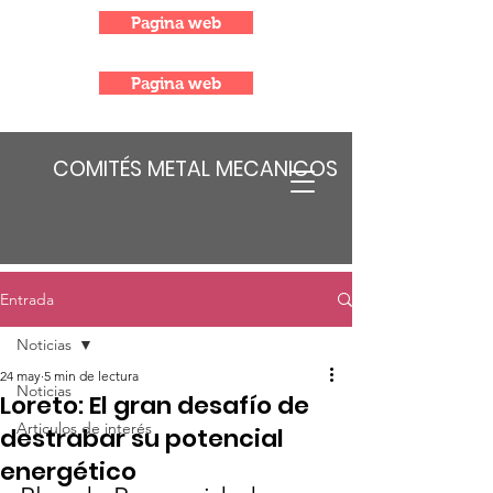
Pagina web
Pagina web
COMITÉS METAL MECANICOS
Entrada
Noticias
24 may
5 min de lectura
Noticias
Loreto: El gran desafío de
Articulos de interés
destrabar su potencial
energético