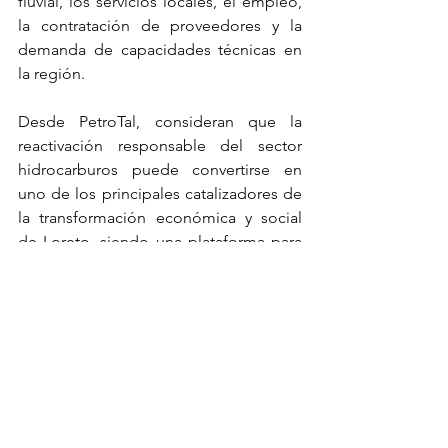
fluvial, los servicios locales, el empleo, 
la contratación de proveedores y la 
demanda de capacidades técnicas en 
la región.
Desde PetroTal, consideran que la 
reactivación responsable del sector 
hidrocarburos puede convertirse en 
uno de los principales catalizadores de 
la transformación económica y social 
de Loreto, siendo una plataforma para 
diversificar la economía regional. “No 
se trata únicamente de producir más 
petróleo, sino de activar una cadena de 
valor capaz de generar inversión 
privada, empleo, divisas para el país y 
mayores recursos fiscales para la 
región, a través del canon y sobrecanon 
petrolero”, dice el ejecutivo.