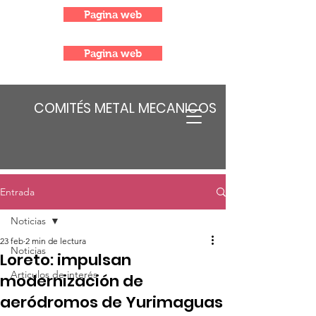
Pagina web
Pagina web
COMITÉS METAL MECANICOS
Entrada
Noticias
23 feb
2 min de lectura
Noticias
Loreto: impulsan
Articulos de interés
modernización de
aeródromos de Yurimaguas