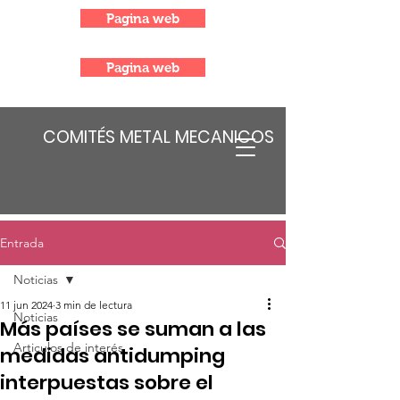
Pagina web
Pagina web
COMITÉS METAL MECANICOS
Entrada
Noticias
11 jun 2024
3 min de lectura
Noticias
Más países se suman a las
Articulos de interés
medidas antidumping
interpuestas sobre el