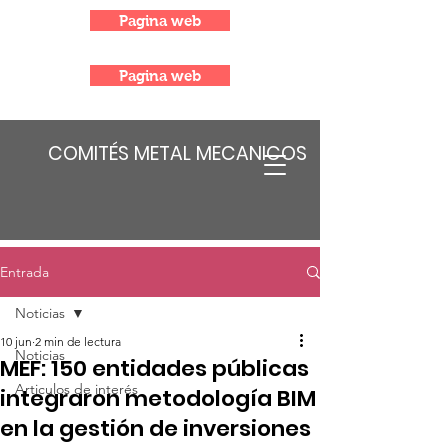
Pagina web
Pagina web
COMITÉS METAL MECANICOS
Entrada
Noticias
10 jun
2 min de lectura
Noticias
MEF: 150 entidades públicas
Articulos de interés
integraron metodología BIM
en la gestión de inversiones