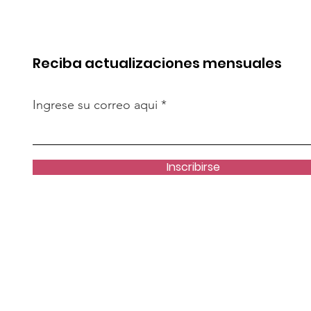
de esa batalla
Perú y destina fondos 
OxI
Reciba actualizaciones mensuales
Ingrese su correo aqui
Inscribirse