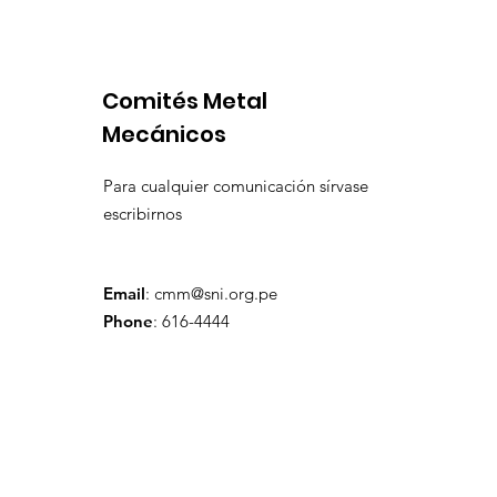
escenario 
Comités Metal
Mecánicos
Para cualquier comunicación sírvase
escribirnos
Email
:
cmm@sni.org.pe
Phone
: 616-4444