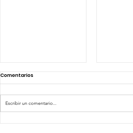
Comentarios
Escribir un comentario...
Competencia si: pero en
Expansion
igualdad de condiciones
Latinoame