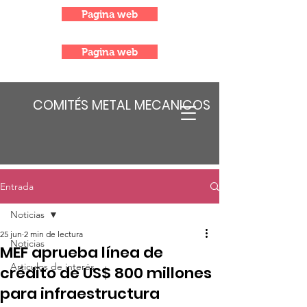
Pagina web
Pagina web
COMITÉS METAL MECANICOS
Entrada
Noticias
25 jun
2 min de lectura
Noticias
MEF aprueba línea de
Articulos de interés
crédito de US$ 800 millones
para infraestructura