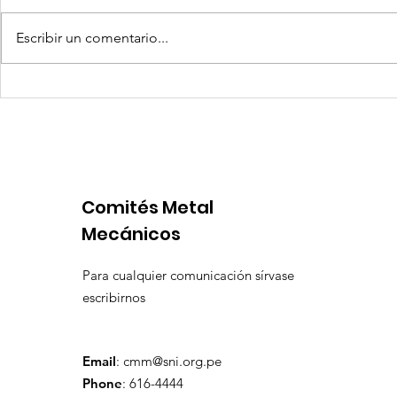
Escribir un comentario...
Competencia si: pero en
Expansion
igualdad de condiciones
Latinoame
escenario 
Comités Metal
Mecánicos
Para cualquier comunicación sírvase
escribirnos
Email
:
cmm@sni.org.pe
Phone
: 616-4444