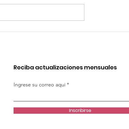
 de China en
Coca-Cola invertirá mi
rica. Perú
millones de dólares en
de esa batalla
Perú y destina fondos 
OxI
Reciba actualizaciones mensuales
Ingrese su correo aqui
Inscribirse