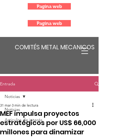
Pagina web
Pagina web
COMITÉS METAL MECANICOS
Entrada
Noticias
31 mar
3 min de lectura
Noticias
MEF impulsa proyectos
Articulos de interés
estratégicos por US$ 66,000
millones para dinamizar