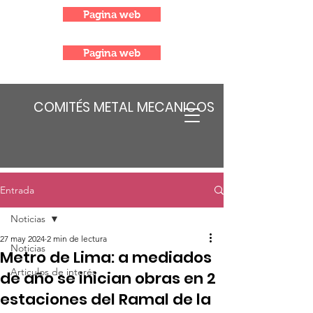
Pagina web
Pagina web
COMITÉS METAL MECANICOS
Entrada
Noticias
27 may 2024
2 min de lectura
Noticias
Metro de Lima: a mediados
Articulos de interés
de año se inician obras en 2
estaciones del Ramal de la