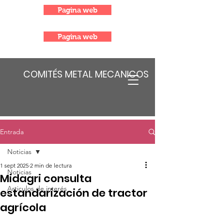
Pagina web
Pagina web
COMITÉS METAL MECANICOS
Entrada
Noticias
1 sept 2025
2 min de lectura
Noticias
Midagri consulta
Articulos de interés
estandarización de tractor
agrícola