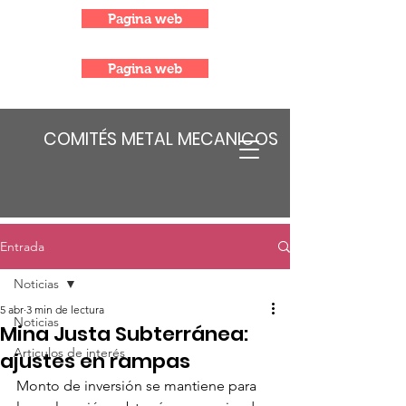
Pagina web
Pagina web
COMITÉS METAL MECANICOS
Entrada
Noticias
5 abr
3 min de lectura
Noticias
Mina Justa Subterránea:
Articulos de interés
ajustes en rampas
Monto de inversión se mantiene para 